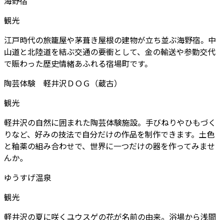
海野宿
観光
江戸時代の旅籠屋や茅葺き屋根の建物が立ち並ぶ海野宿。中
山道と北陸道を結ぶ交通の要衝として、金の輸送や参勤交代
で賑わった歴史情緒あふれる宿場町です。
陶芸体験 軽井沢ＤＯＧ（蔵古）
観光
軽井沢の自然に囲まれた陶芸体験施設。手びねりやひもづく
りなど、好みの技法で自分だけの作品を制作できます。土色
と釉薬の組み合わせで、世界に一つだけの器を作ってみませ
んか。
ゆうすげ温泉
観光
軽井沢の夏に咲くユウスゲの花が名前の由来。浴場から浅間