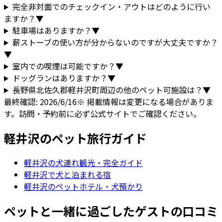
完全非対面でのチェックイン・アウトはどのように行い
ますか？
▼
駐車場はありますか？
▼
薪ストーブの使い方が分からないのですが大丈夫ですか？
▼
室内での喫煙は可能ですか？
▼
ドッグランはありますか？
▼
長野県
北佐久郡軽井沢町
周辺の他のペット可施設は？
▼
最終確認:
2026/6/16
※ 掲載情報は変更になる場合がありま
す。訪問・予約前に必ず公式サイトでご確認ください。
軽井沢
のペット旅行ガイド
軽井沢
の犬連れ観光・完全ガイド
軽井沢で犬と泊まれる宿
軽井沢のペットホテル・犬預かり
ペットと一緒に過ごしたゲストの口コミ