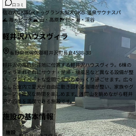
口コミ
宿泊
犬OK
猫OK
ドッグラン
大型犬OK
♨️ 温泉
サウナ
スパ
🌊 海・ビーチ
🏔️ 山・高原
🏞️ 川・湖・渓谷
軽井沢ハウスヴィラ
長野県北佐久郡軽井沢町長倉4588-38
軽井沢の高級別荘地に位置する軽井沢ハウスヴィラ。6棟の
ヴィラそれぞれにサウナ・足湯・檜風呂など異なる設備が整
い、プライベートな空間で愛犬とゆっくり過ごせます。広々
とした室内で愛犬が自由に動き回れる環境が整い、家族やグ
ループで贅沢な時間を楽しめます。浅間山を眺めながら軽井
沢の四季を満喫できる施設です。
施設の基本情報
施設
軽井沢ハウスヴィラ