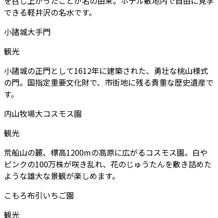
を召し上がったことが名の由来。ホテル敷地内で自由に見学
できる軽井沢の名水です。
小諸城大手門
観光
小諸城の正門として1612年に建築された、勇壮な桃山様式
の門。国指定重要文化財で、市街地に残る貴重な歴史遺産で
す。
内山牧場大コスモス園
観光
荒船山の麓、標高1200mの高原に広がるコスモス園。白や
ピンクの100万株が咲き乱れ、花のじゅうたんを敷き詰めた
ような雄大な景観が楽しめます。
こもろ布引いちご園
観光