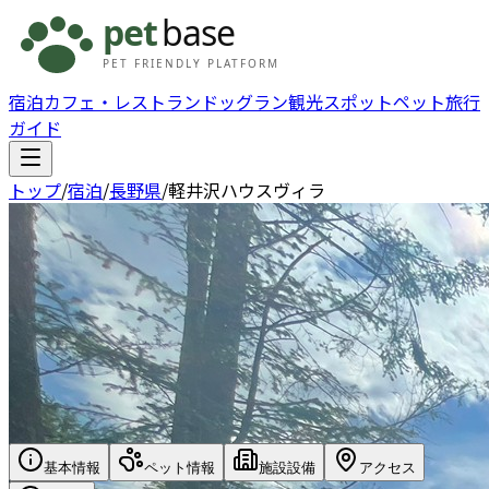
宿泊
カフェ・レストラン
ドッグラン
観光スポット
ペット旅行
ガイド
トップ
/
宿泊
/
長野県
/
軽井沢ハウスヴィラ
基本情報
ペット情報
施設設備
アクセス