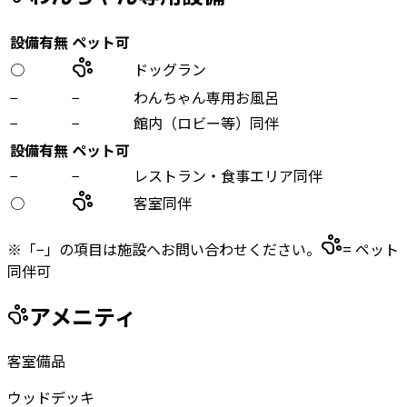
設備有無
ペット可
○
ドッグラン
−
−
わんちゃん専用お風呂
−
−
館内（ロビー等）同伴
設備有無
ペット可
−
−
レストラン・食事エリア同伴
○
客室同伴
※「−」の項目は施設へお問い合わせください。
= ペット
同伴可
アメニティ
客室備品
ウッドデッキ