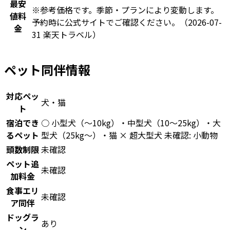
最安
※参考価格です。季節・プランにより変動します。
値料
予約時に公式サイトでご確認ください。
（2026-07-
金
31 楽天トラベル）
ペット同伴情報
対応ペッ
犬・猫
ト
宿泊でき
○ 小型犬（〜10kg）・中型犬（10〜25kg）・大
るペット
型犬（25kg〜）・猫 × 超大型犬 未確認: 小動物
頭数制限
未確認
ペット追
未確認
加料金
食事エリ
未確認
ア同伴
ドッグラ
あり
ン