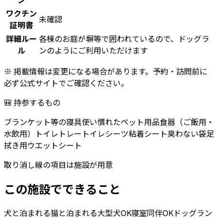
ワクチン
未確認
証明書
詳細ルー
各棟のお庭が塀等で囲われているので、ドッグラ
ル
ンのようにご利用いただけます
※ 掲載情報は変更になる場合があります。予約・訪問前に
必ず公式サイトでご確認ください。
🎒 持参するもの
ブランケット等の寝具
使い慣れたペット用品
食器（ご飯用・
水飲用）
トイレトレー
トイレシーツ
粘着シート
臭わない袋
足
拭き用ウエットシート
取り消し線の項目は施設が用意
この施設でできること
犬と泊まれる
猫と泊まれる
大型犬OK
寝室同伴OK
ドッグラン