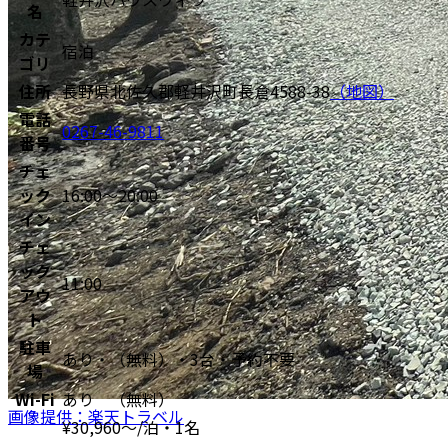
名
カテ
宿泊
ゴリ
住所
長野県北佐久郡軽井沢町長倉4588-38
（地図）
電話
0267-46-9811
番号
チェ
ック
16:00〜20:00
イン
チェ
ック
11:00
アウ
ト
駐車
あり・（無料）・3台・予約不要
場
Wi-Fi
あり （無料）
画像提供：楽天トラベル
¥
30,960
〜
/泊・1名