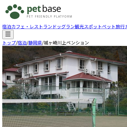
宿泊
カフェ・レストラン
ドッグラン
観光スポット
ペット旅行
トップ
/
宿泊
/
静岡県
/
城ヶ崎川上ペンション