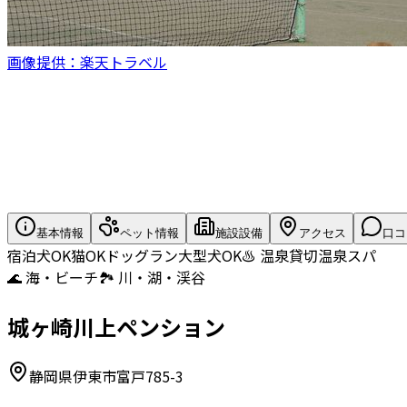
画像提供：楽天トラベル
基本情報
ペット情報
施設設備
アクセス
口コ
宿泊
犬OK
猫OK
ドッグラン
大型犬OK
♨️ 温泉
貸切温泉
スパ
🌊 海・ビーチ
🏞️ 川・湖・渓谷
城ヶ崎川上ペンション
静岡県伊東市富戸785-3