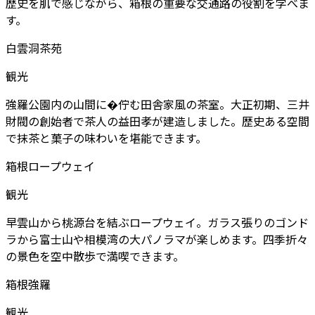
歴史を肌で感じながら、箱根の重要な交通路の役割を学べま
す。
白雲洞茶苑
観光
強羅公園内の山間に�佇む田舎家風の茶室。大正初期、三井
財閥の創始者で茶人の益田孝が建造しました。歴史ある空間
で抹茶と菓子の味わいを堪能できます。
箱根ロープウェイ
観光
早雲山から桃源台を結ぶロープウェイ。ガラス張りのゴンド
ラから富士山や相模湾の大パノラマが楽しめます。四季折々
の景色を空中散歩で満喫できます。
箱根強羅
観光