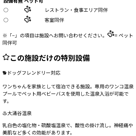
設備有無
ペット可
○
レストラン・食事エリア同伴
○
客室同伴
※「−」の項目は施設へお問い合わせください。
= ペット
同伴可
この施設だけの特別設備
🐕
ドッグフレンドリー対応
ワンちゃんを家族として宿泊できる施設。専用のワンコ温泉
プールでペット用ベビーバスを使用した温泉入浴が可能で
す。
♨️
大涌谷温泉
乳白色の塩化物・硫酸塩温泉で、酸性の掛け流し。神経痛や
美肌など多くの効能があります。