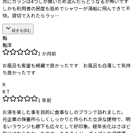
共にカランは4つしか無いため混んだらどうなるか怖いです
しかも利用者の民度も低めでシャワーが湯船に飛んできて不
快。貸切で入れたらラッ…
続きを読む
鮨
鮨淳
1 か月前
お風呂も客室も綺麗で良かったです お風呂も白濁して気持
ち良かったです
K
K T
1 年前
お湯を楽しむ事を目的に食事なしのプランで訪れました。
元企業の保養所らしくしっかりと作られた立派な建物で、明
るいラウンジも廊下も広々として好印象。経年劣化はさほど