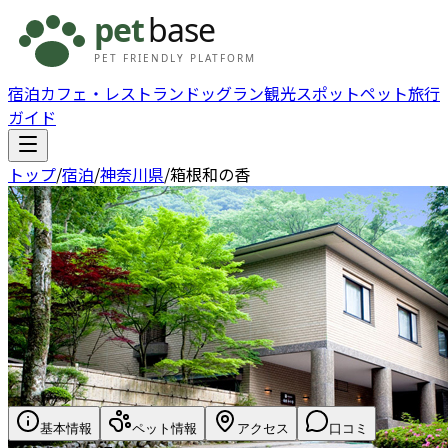
宿泊
カフェ・レストラン
ドッグラン
観光スポット
ペット旅行
ガイド
トップ
/
宿泊
/
神奈川県
/
箱根和の香
基本情報
ペット情報
アクセス
口コミ