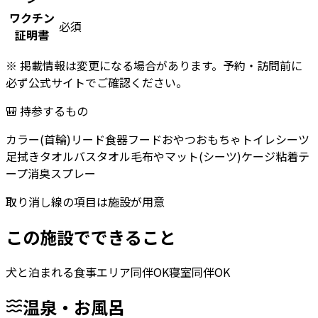
ワクチン
必須
証明書
※ 掲載情報は変更になる場合があります。予約・訪問前に
必ず公式サイトでご確認ください。
🎒 持参するもの
カラー(首輪)
リード
食器
フード
おやつ
おもちゃ
トイレシーツ
足拭きタオル
バスタオル
毛布やマット(シーツ)
ケージ
粘着テ
ープ
消臭スプレー
取り消し線の項目は施設が用意
この施設でできること
犬と泊まれる
食事エリア同伴OK
寝室同伴OK
温泉・お風呂