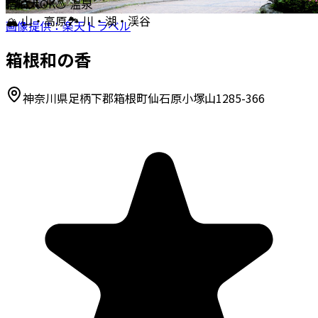
宿泊
犬OK
♨️ 温泉
🏔️ 山・高原
🏞️ 川・湖・渓谷
画像提供：楽天トラベル
箱根和の香
神奈川県足柄下郡箱根町仙石原小塚山1285-366