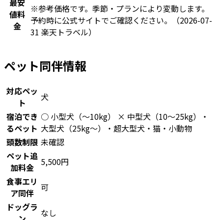
最安
※参考価格です。季節・プランにより変動します。
値料
予約時に公式サイトでご確認ください。
（2026-07-
金
31 楽天トラベル）
ペット同伴情報
対応ペッ
犬
ト
宿泊でき
○ 小型犬（〜10kg） × 中型犬（10〜25kg）・
るペット
大型犬（25kg〜）・超大型犬・猫・小動物
頭数制限
未確認
ペット追
5,500円
加料金
食事エリ
可
ア同伴
ドッグラ
なし
ン