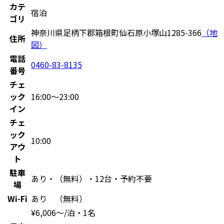
カテ
宿泊
ゴリ
神奈川県足柄下郡箱根町仙石原小塚山1285-366
（地
住所
図）
電話
0460-83-8135
番号
チェ
ック
16:00〜23:00
イン
チェ
ック
10:00
アウ
ト
駐車
あり・（無料）・12台・予約不要
場
Wi-Fi
あり （無料）
¥
6,006
〜
/泊・1名