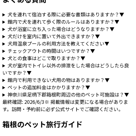
犬を連れて宿泊する際に必要な書類はありますか？
▼
館内で犬を連れて歩く際のルールはありますか？
▼
犬が浴室に立ち入った場合はどうなりますか？
▼
犬だけを室内に置いて外出できますか？
▼
犬用温泉プールの利用方法を教えてください
▼
チェックアウトの時間はいつですか？
▼
犬との食事はどこで取りますか？
▼
犬が室内でトイレ以外の排泄をした場合はどうしたら良
いですか？
▼
館内で利用できない犬用の物はありますか？
▼
ペットの追加料金はかかりますか？
▼
神奈川県
足柄下郡箱根町
周辺の他のペット可施設は？
▼
最終確認:
2026/6/3
※ 掲載情報は変更になる場合がありま
す。訪問・予約前に必ず公式サイトでご確認ください。
箱根
のペット旅行ガイド