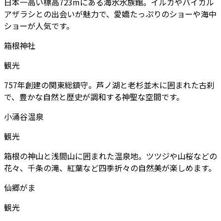
日本一高い標高723mにある海水水族館。イルカやバイカル
アザラシとの出会いが魅力で、愛嬌たっぷりのショーや海中
ショーが人気です。
箱根神社
観光
757年創建の関東総鎮守。芦ノ湖と老杉並木に囲まれた古刹
で、豊かな自然と歴史が調和する神聖な空間です。
小涌谷温泉
観光
箱根の神山と浅間山に囲まれた温泉地。ツツジや山桜などの
花々、千条の滝、紅葉など四季折々の自然美が楽しめます。
仙郷がま
観光