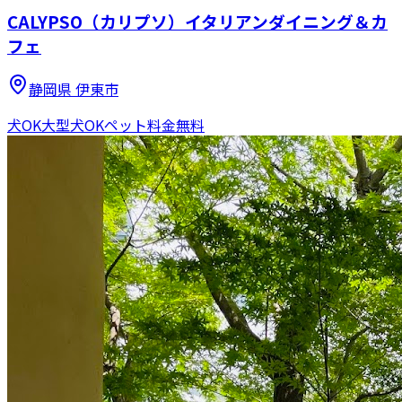
CALYPSO（カリプソ）イタリアンダイニング＆カ
フェ
静岡県
伊東市
犬OK
大型犬OK
ペット料金無料