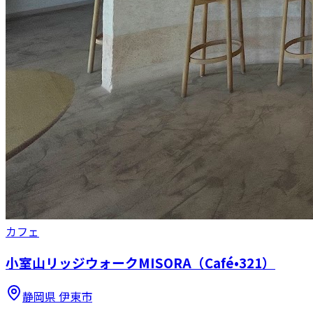
カフェ
小室山リッジウォークMISORA（Café•321）
静岡県
伊東市