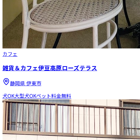
カフェ
雑貨＆カフェ伊豆高原ローズテラス
静岡県
伊東市
犬OK
大型犬OK
ペット料金無料