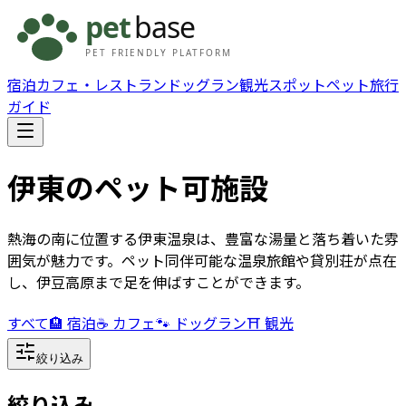
宿泊
カフェ・レストラン
ドッグラン
観光スポット
ペット旅行
ガイド
伊東
のペット可施設
熱海の南に位置する伊東温泉は、豊富な湯量と落ち着いた雰
囲気が魅力です。ペット同伴可能な温泉旅館や貸別荘が点在
し、伊豆高原まで足を伸ばすことができます。
すべて
🏨 宿泊
☕ カフェ
🐾 ドッグラン
⛩️ 観光
絞り込み
絞り込み