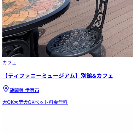
カフェ
【ティファニーミュージアム】別館&カフェ
静岡県
伊東市
犬OK
大型犬OK
ペット料金無料