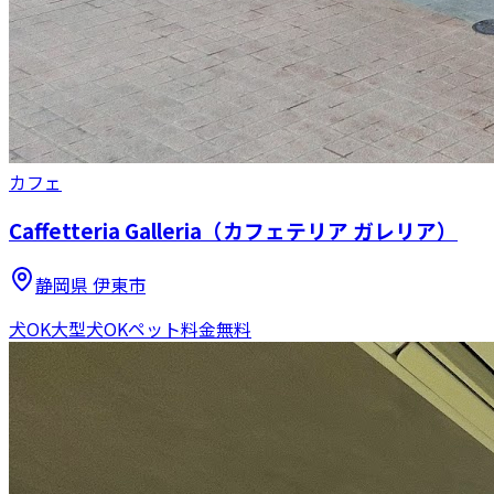
カフェ
Caffetteria Galleria（カフェテリア ガレリア）
静岡県
伊東市
犬OK
大型犬OK
ペット料金無料