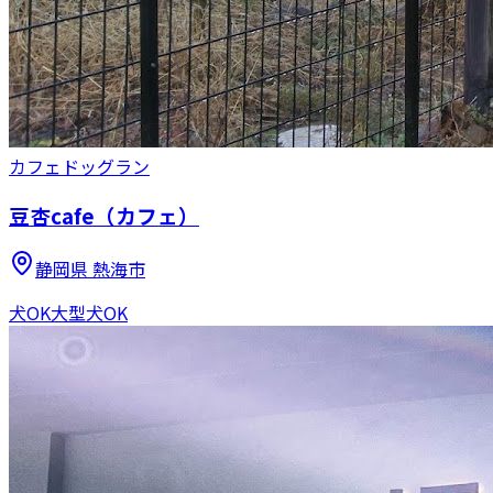
カフェ
ドッグラン
豆杏cafe（カフェ）
静岡県
熱海市
犬OK
大型犬OK