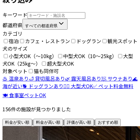
キーワード
都道府県
すべての都道府県
カテゴリ
宿泊
カフェ・レストラン
ドッグラン
観光スポット
犬のサイズ
小型犬OK（〜10kg）
中型犬OK（10〜25kg）
大型
犬OK（25kg〜）
超大型犬OK
対象ペット
猫も同伴可
♨️ 温泉あり
🛁 貸切風呂あり
🌿 露天風呂あり
🧖 サウナあり
🌊
海が近い
🐕 ドッグランあり
🐕‍🦺 大型犬OK
✅ ペット料金無料
🍽️ 食事室ペットOK
156
件の施設が見つかりました
|
|
|
料金が安い順
料金が高い順
評価が高い順
おすすめ順