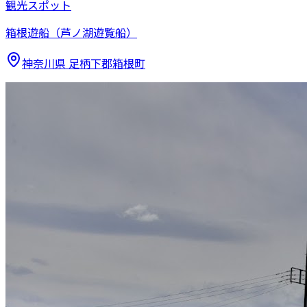
観光スポット
箱根遊船（芦ノ湖遊覧船）
神奈川県
足柄下郡箱根町