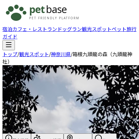
宿泊
カフェ・レストラン
ドッグラン
観光スポット
ペット旅行
ガイド
トップ
/
観光スポット
/
神奈川県
/
箱根九頭龍の森（九頭龍神
社）