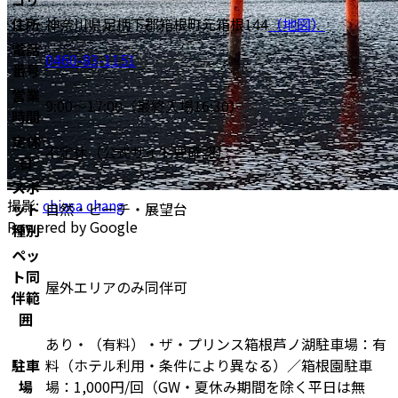
住所
神奈川県足柄下郡箱根町元箱根144
（地図）
電話
0460-83-1151
番号
営業
9:00〜17:00（最終入場16:30）
時間
定休
不定休（公式サイト要確認）
日
スポ
撮影:
chiasa chang
ット
自然・ビーチ・展望台
Powered by Google
種別
ペッ
ト同
屋外エリアのみ同伴可
伴範
囲
あり・（有料）・ザ・プリンス箱根芦ノ湖駐車場：有
駐車
料（ホテル利用・条件により異なる）／箱根園駐車
場
場：1,000円/回（GW・夏休み期間を除く平日は無