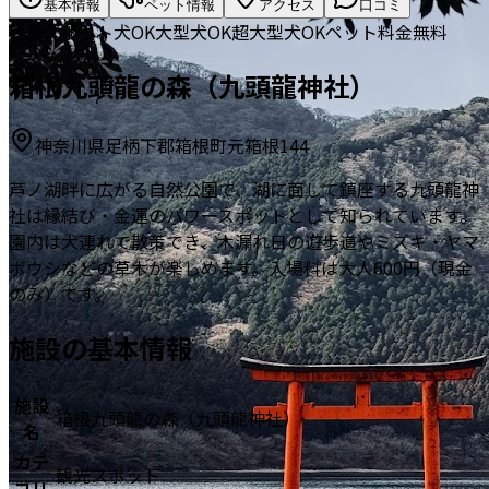
基本情報
ペット情報
アクセス
口コミ
観光スポット
犬OK
大型犬OK
超大型犬OK
ペット料金無料
箱根九頭龍の森（九頭龍神社）
神奈川県足柄下郡箱根町元箱根144
芦ノ湖畔に広がる自然公園で、湖に面して鎮座する九頭龍神
社は縁結び・金運のパワースポットとして知られています。
園内は犬連れで散策でき、木漏れ日の遊歩道やミズキ・ヤマ
ボウシなどの草木が楽しめます。入場料は大人600円（現金
のみ）です。
施設の基本情報
施設
箱根九頭龍の森（九頭龍神社）
名
カテ
観光スポット
ゴリ