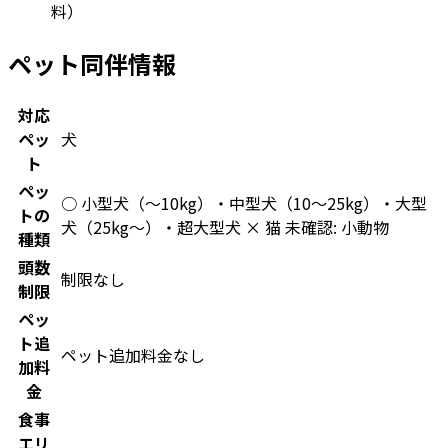
料）
ペット同伴情報
対応
ペッ
犬
ト
ペッ
○ 小型犬（〜10kg）・中型犬（10〜25kg）・大型
トの
犬（25kg〜）・超大型犬 × 猫 未確認: 小動物
種類
頭数
制限なし
制限
ペッ
ト追
ペット追加料金なし
加料
金
食事
エリ