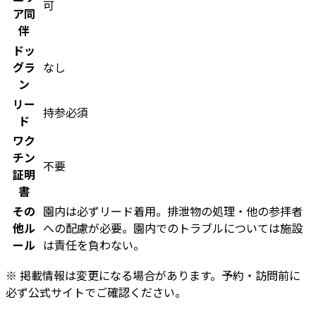
可
ア同
伴
ドッ
グラ
なし
ン
リー
持参必須
ド
ワク
チン
不要
証明
書
その
園内は必ずリード着用。排泄物の処理・他の参拝者
他ル
への配慮が必要。園内でのトラブルについては施設
ール
は責任を負わない。
※ 掲載情報は変更になる場合があります。予約・訪問前に
必ず公式サイトでご確認ください。