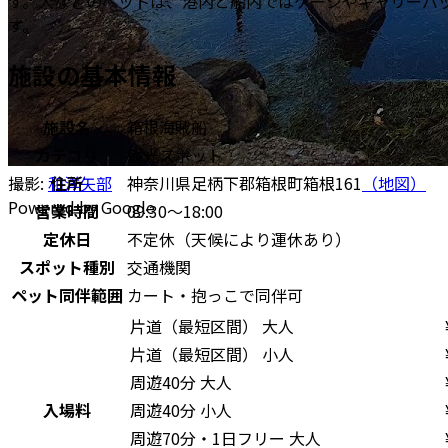
す。犬などのペットは、港内と船内ではケージやキャリーバ
す。
施設の基本情報
施設名
箱根海賊船
カテゴリ
観光スポット
住所
神奈川県足柄下郡箱根町箱根161
（地図）
撮影:
和洋矢部
Powered by Google
営業時間
09:30～18:00
定休日
不定休（天候により運休あり）
スポット種別
交通機関
ペット同伴範囲
カート・抱っこで同伴可
片道（最短区間） 大人
片道（最短区間） 小人
周遊40分 大人
入場料
周遊40分 小人
周遊70分・1日フリー 大人