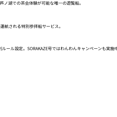
で、芦ノ湖での茶会体験が可能な唯一の遊覧船。
に運航される特別参拝船サービス。
ール設定。SORAKAZE号ではわんわんキャンペーンも実施