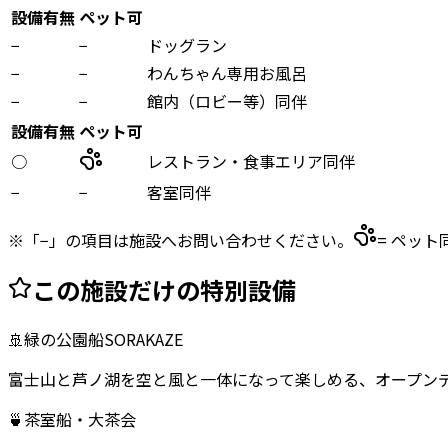
設備有無
ペット可
−
−
ドッグラン
−
−
わんちゃん専用お風呂
−
−
館内（ロビー等）同伴
設備有無
ペット可
○
レストラン・食事エリア同伴
−
−
客室同伴
※「−」の項目は施設へお問い合わせください。
= ペット
この施設だけの特別設備
🚢
緑の公園船SORAKAZE
富士山と芦ノ湖を空と風と一体になって楽しめる、オープン
🍵
茶室船・大茶会