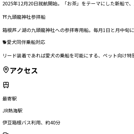
2025年12月20日就航開始。「お茶」をテーマにした新船
⛩️
九頭龍神社参拝船
箱根芦ノ湖の九頭龍神社への参拝専用船。毎月1日と月中旬
🐕
愛犬同伴乗船対応
リード装着であれば愛犬の乗船を可能にする、ペット向け特別ル
アクセス
最寄駅
JR熱海駅
伊豆箱根バス利用、約40分