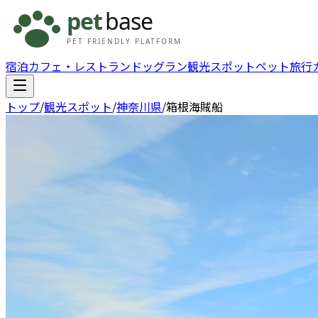
宿泊
カフェ・レストラン
ドッグラン
観光スポット
ペット旅行
トップ
/
観光スポット
/
神奈川県
/
箱根海賊船