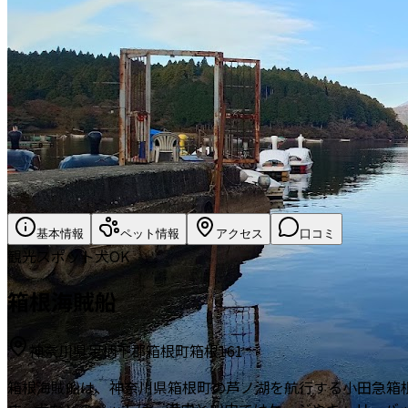
基本情報
ペット情報
アクセス
口コミ
観光スポット
犬OK
箱根海賊船
神奈川県足柄下郡箱根町箱根161
箱根海賊船は、神奈川県箱根町の芦ノ湖を航行する小田急箱