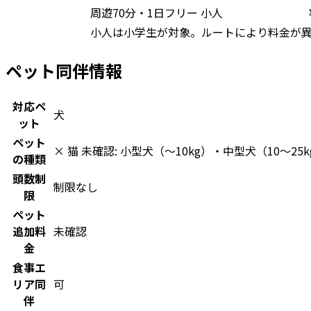
周遊70分・1日フリー 小人
小人は小学生が対象。ルートにより料金が
ペット同伴情報
対応ペ
犬
ット
ペット
× 猫 未確認: 小型犬（〜10kg）・中型犬（10〜2
の種類
頭数制
制限なし
限
ペット
追加料
未確認
金
食事エ
リア同
可
伴