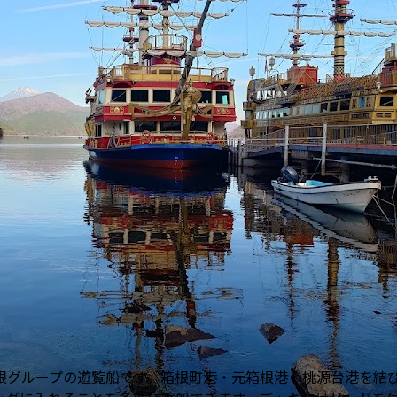
根グループの遊覧船です。箱根町港・元箱根港・桃源台港を結