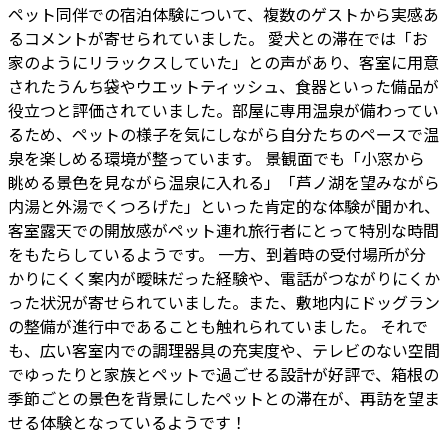
ペット同伴での宿泊体験について、複数のゲストから実感あ
るコメントが寄せられていました。 愛犬との滞在では「お
家のようにリラックスしていた」との声があり、客室に用意
されたうんち袋やウエットティッシュ、食器といった備品が
役立つと評価されていました。部屋に専用温泉が備わってい
るため、ペットの様子を気にしながら自分たちのペースで温
泉を楽しめる環境が整っています。 景観面でも「小窓から
眺める景色を見ながら温泉に入れる」「芦ノ湖を望みながら
内湯と外湯でくつろげた」といった肯定的な体験が聞かれ、
客室露天での開放感がペット連れ旅行者にとって特別な時間
をもたらしているようです。 一方、到着時の受付場所が分
かりにくく案内が曖昧だった経験や、電話がつながりにくか
った状況が寄せられていました。また、敷地内にドッグラン
の整備が進行中であることも触れられていました。 それで
も、広い客室内での調理器具の充実度や、テレビのない空間
でゆったりと家族とペットで過ごせる設計が好評で、箱根の
季節ごとの景色を背景にしたペットとの滞在が、再訪を望ま
せる体験となっているようです！