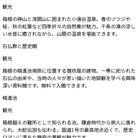
観光
箱根の神山と浅間山に囲まれた小涌谷温泉。春のツツジや
桜、秋の紅葉など四季折々の自然美が魅力。千条の滝の涼し
い水音に癒されながら、山間の温泉を堪能できます。
石仏群と歴史館
観光
箱根の精進池南側に位置する僧坊風の建物。一帯に祀られた
石仏の由来や、当時の人々が思い描いた地獄観を学べる興味
深い資料館です。無料で入館できます。
精進池
観光
箱根越えの難所として知られる池。鎌倉時代から旅人に畏れ
られ、大蛇伝説も伝わる。国道1号の最高地点近くで、歴史
ロマンに満ちた静寂の景観が魅力です。