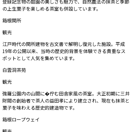
登録記念物の庭園の美しさも魅力で、自然農法の抹茶と季節
の上生菓子を楽しめる茶室も併設しています。
箱根関所
観光
江戸時代の関所建物を古文書で解明し復元した施設。平成
19年の公開以来、当時の歴史的背景を体験できる貴重なス
ポットとして人気を集めています。
白雲洞茶苑
観光
強羅公園内の山間に�佇む田舎家風の茶室。大正初期に三井
財閥の創始者で茶人の益田孝により建立され、現在も抹茶と
菓子を味わえる歴史的建造物です。
箱根ロープウェイ
観光