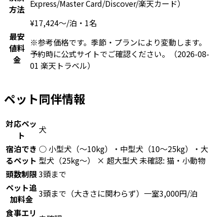
Express/Master Card/Discover/楽天カード）
方法
¥
17,424
〜
/泊・1名
最安
※参考価格です。季節・プランにより変動します。
値料
予約時に公式サイトでご確認ください。
（2026-08-
金
01 楽天トラベル）
ペット同伴情報
対応ペッ
犬
ト
宿泊でき
○ 小型犬（〜10kg）・中型犬（10〜25kg）・大
るペット
型犬（25kg〜） × 超大型犬 未確認: 猫・小動物
頭数制限
3頭まで
ペット追
3頭まで（大きさに関わらず）一室3,000円/泊
加料金
食事エリ