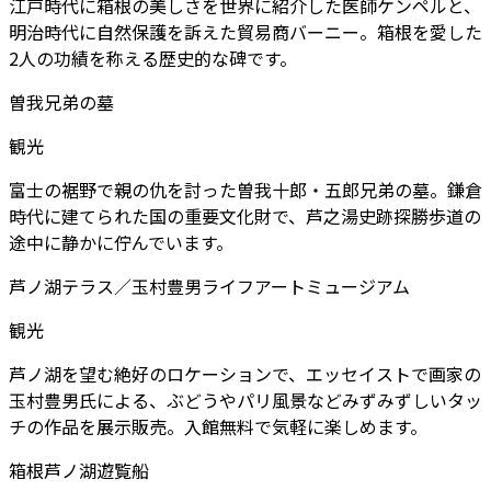
江戸時代に箱根の美しさを世界に紹介した医師ケンペルと、
明治時代に自然保護を訴えた貿易商バーニー。箱根を愛した
2人の功績を称える歴史的な碑です。
曽我兄弟の墓
観光
富士の裾野で親の仇を討った曽我十郎・五郎兄弟の墓。鎌倉
時代に建てられた国の重要文化財で、芦之湯史跡探勝歩道の
途中に静かに佇んでいます。
芦ノ湖テラス／玉村豊男ライフアートミュージアム
観光
芦ノ湖を望む絶好のロケーションで、エッセイストで画家の
玉村豊男氏による、ぶどうやパリ風景などみずみずしいタッ
チの作品を展示販売。入館無料で気軽に楽しめます。
箱根芦ノ湖遊覧船