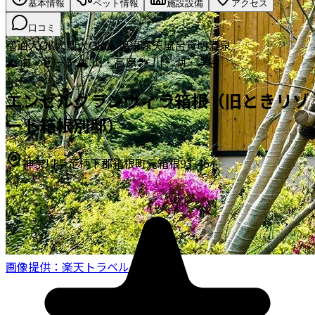
基本情報
ペット情報
施設設備
アクセス
口コミ
宿泊
犬OK
大型犬OK
♨️ 温泉
露天風呂
貸切温泉
🌊 海・ビーチ
🏔️ 山・高原
🏞️ 川・湖・渓谷
エンゼルグランヴィラ箱根（旧ときリゾ
ート箱根別邸）
神奈川県足柄下郡箱根町元箱根93-46
画像提供：楽天トラベル