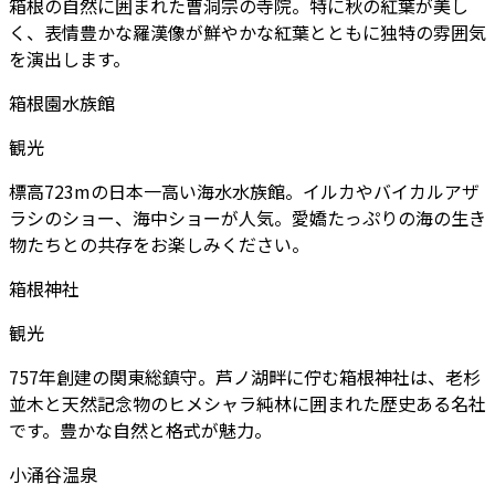
箱根の自然に囲まれた曹洞宗の寺院。特に秋の紅葉が美し
く、表情豊かな羅漢像が鮮やかな紅葉とともに独特の雰囲気
を演出します。
箱根園水族館
観光
標高723mの日本一高い海水水族館。イルカやバイカルアザ
ラシのショー、海中ショーが人気。愛嬌たっぷりの海の生き
物たちとの共存をお楽しみください。
箱根神社
観光
757年創建の関東総鎮守。芦ノ湖畔に佇む箱根神社は、老杉
並木と天然記念物のヒメシャラ純林に囲まれた歴史ある名社
です。豊かな自然と格式が魅力。
小涌谷温泉