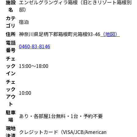
施設
エンゼルグランヴィラ箱根（旧ときリゾート箱根別
名
邸）
カテ
宿泊
ゴリ
住所
神奈川県足柄下郡箱根町元箱根93-46
（地図）
電話
0460-83-8146
番号
チェ
ック
15:00〜18:00
イン
チェ
ック
10:00
アウ
ト
駐車
あり・各部屋1台無料・1台・予約不要
場
現地
クレジットカード（VISA/JCB/American
決済