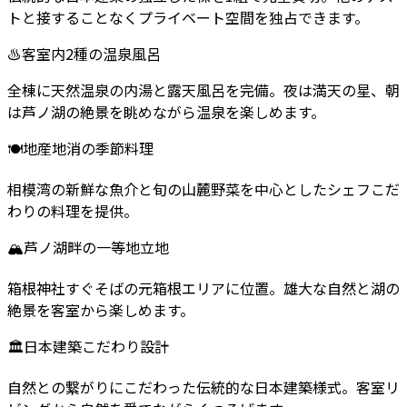
トと接することなくプライベート空間を独占できます。
♨️
客室内2種の温泉風呂
全棟に天然温泉の内湯と露天風呂を完備。夜は満天の星、朝
は芦ノ湖の絶景を眺めながら温泉を楽しめます。
🍽️
地産地消の季節料理
相模湾の新鮮な魚介と旬の山麓野菜を中心としたシェフこだ
わりの料理を提供。
🏔️
芦ノ湖畔の一等地立地
箱根神社すぐそばの元箱根エリアに位置。雄大な自然と湖の
絶景を客室から楽しめます。
🏛️
日本建築こだわり設計
自然との繋がりにこだわった伝統的な日本建築様式。客室リ