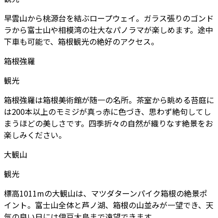
早雲山から桃源台を結ぶロープウェイ。ガラス張りのゴンド
ラから富士山や相模湾の壮大なパノラマが楽しめます。途中
下車も可能で、箱根観光の絶好のアクセス。
箱根強羅
観光
箱根強羅は箱根美術館が随一の名所。茶室から眺める苔庭に
は200本以上のモミジが真っ赤に色づき、思わず絶句してし
まうほどの美しさです。四季折々の自然が織りなす絶景をお
楽しみください。
大観山
観光
標高1011mの大観山は、マツダターンパイク箱根の絶景ポ
イント。富士山全体と芦ノ湖、箱根の山並みが一望でき、天
気の良い日には伊豆大島まで遠望できます。