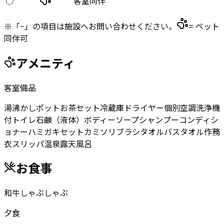
○
客室同伴
※「−」の項目は施設へお問い合わせください。
= ペット
同伴可
アメニティ
客室備品
湯沸かしポット
お茶セット
冷蔵庫
ドライヤー
個別空調
洗浄機
付トイレ
石鹸（液体）
ボディーソープ
シャンプー
コンディシ
ョナー
ハミガキセット
カミソリ
ブラシ
タオル
バスタオル
作務
衣
スリッパ
温泉露天風呂
お食事
和牛しゃぶしゃぶ
夕食