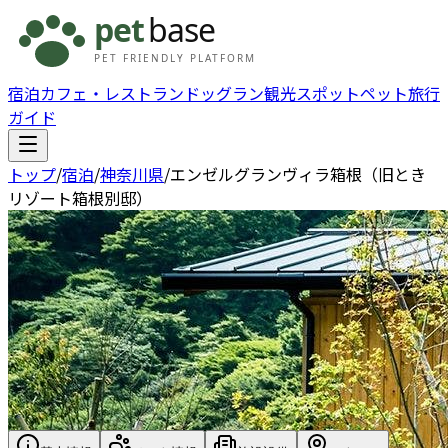
宿泊
カフェ・レストラン
ドッグラン
観光スポット
ペット旅行
ガイド
トップ
/
宿泊
/
神奈川県
/
エンゼルグランヴィラ箱根（旧とき
リゾート箱根別邸）