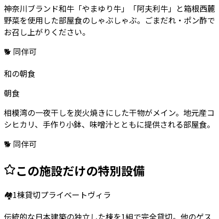
神奈川ブランド和牛「やまゆり牛」「阿夫利牛」と箱根西麓
野菜を使用した部屋食のしゃぶしゃぶ。ごまだれ・ポン酢で
お召し上がりください。
🐕 同伴可
和の朝食
朝食
相模湾の一夜干しを炭火焼きにした干物がメイン。地元産コ
シヒカリ、手作り小鉢、味噌汁とともに提供される部屋食。
🐕 同伴可
この施設だけの特別設備
🏘️
1棟貸切プライベートヴィラ
伝統的な日本建築の独立した棟を1組で完全貸切。他のゲス