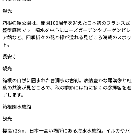
観光
箱根強羅公園は、開園100周年を迎えた日本初のフランス式
整型庭園です。噴水を中心にローズガーデンやブーゲンビレ
ア館など、四季折々の花と緑が溢れる見どころ満載のスポッ
ト。
長安寺
観光
箱根の自然に囲まれた曹洞宗の古刹。表情豊かな羅漢像と紅
葉の共演が見どころで、秋の季節には特に多くの参拝客を魅
了します。
箱根園水族館
観光
標高723m、日本一高い場所にある海水水族館。イルカやバ