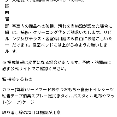
証
明
書
詳
客室内の備品への破損、汚れを当施設が認めた場合に
細
は、補修・クリーニング代をご請求いたします。リビ
ル
ング及びテラス・客室専用庭のみ自由にお過ごしいた
ー
だけます。寝室ベッドには上がらぬようお願いしま
ル
す。
※ 掲載情報は変更になる場合があります。予約・訪問前に
必ず公式サイトでご確認ください。
🎒 持参するもの
カラー(首輪)
リード
フード
おやつ
おもちゃ
食器
トイレシーツ
粘着テープ
消臭スプレー
足拭きタオル
バスタオル
毛布やマッ
ト(シーツ)
ケージ
取り消し線の項目は施設が用意