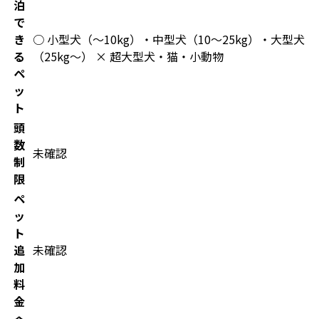
泊
で
き
○ 小型犬（〜10kg）・中型犬（10〜25kg）・大型犬
る
（25kg〜） × 超大型犬・猫・小動物
ペ
ッ
ト
頭
数
未確認
制
限
ペ
ッ
ト
追
未確認
加
料
金