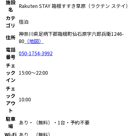
施設
Rakuten STAY 箱根すすき草原（ラクテン ステイ）
名
カテ
宿泊
ゴリ
神奈川県足柄下郡箱根町仙石原字六郎兵衛1246-
住所
80
（地図）
電話
050-1754-3992
番号
チェ
ック
15:00〜22:00
イン
チェ
ック
10:00
アウ
ト
駐車
あり・（無料）・1台・予約不要
場
Wi-Fi
あり （無料）