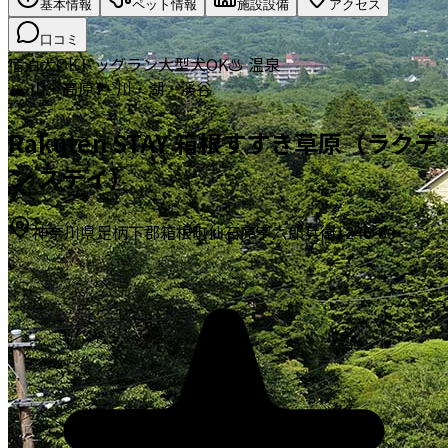
基本情報
ペット情報
施設設備
アクセス
口コミ
宿泊
犬OK
ドッグラン
大型犬OK
♨️ 温泉
🏔️ 山・高原
🏞️ 川・湖・渓谷
Rakuten STAY 箱根すすき草原（ラクテ
ン ステイ）
神奈川県足柄下郡箱根町仙石原字六郎兵衛1246-80