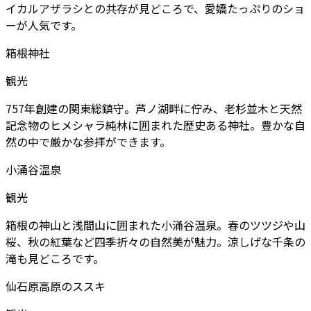
イカルアザラシとの共存が見どころで、愛嬌たっぷりのショ
ーが人気です。
箱根神社
観光
757年創建の関東総鎮守。芦ノ湖畔に佇み、老杉並木と天然
記念物のヒメシャラ純林に囲まれた歴史ある神社。豊かな自
然の中で厳かな参拝ができます。
小涌谷温泉
観光
箱根の神山と浅間山に囲まれた小涌谷温泉。春のツツジや山
桜、秋の紅葉など四季折々の自然美が魅力。涼しげな千条の
滝も見どころです。
仙石原高原のススキ