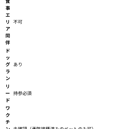
食
事
エ
リ
不可
ア
同
伴
ド
ッ
グ
あり
ラ
ン
リ
ー
持参必須
ド
ワ
ク
チ
ン
未確認（予防接種済みのペットのみ可）