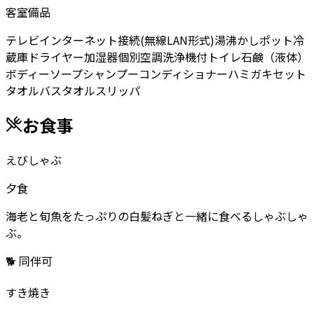
客室備品
テレビ
インターネット接続(無線LAN形式)
湯沸かしポット
冷
蔵庫
ドライヤー
加湿器
個別空調
洗浄機付トイレ
石鹸（液体）
ボディーソープ
シャンプー
コンディショナー
ハミガキセット
タオル
バスタオル
スリッパ
お食事
えびしゃぶ
夕食
海老と旬魚をたっぷりの白髪ねぎと一緒に食べるしゃぶしゃ
ぶ。
🐕 同伴可
すき焼き