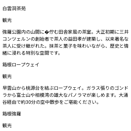
白雲洞茶苑
観光
強羅公園内の山間に�佇む田舎家風の茶室。大正初期に三井
コンツェルンの創始者で茶人の益田孝が建築し、以来著名な
茶人に受け継がれた。抹茶と菓子を味わいながら、歴史と情
緒に浸れる特別な空間です。
箱根ロープウェイ
観光
早雲山から桃源台を結ぶロープウェイ。ガラス張りのゴンド
ラから富士山や相模湾の雄大なパノラマが楽しめます。大涌
谷経由で約30分の空中散歩をご堪能ください。
箱根強羅
観光