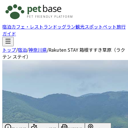
宿泊
カフェ・レストラン
ドッグラン
観光スポット
ペット旅行
ガイド
トップ
/
宿泊
/
神奈川県
/
Rakuten STAY 箱根すすき草原（ラク
テン ステイ）