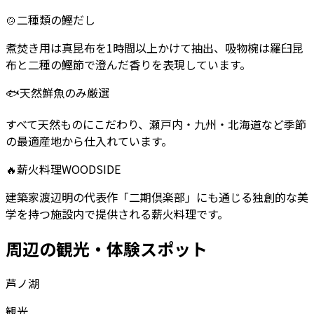
🍲
二種類の鰹だし
煮焚き用は真昆布を1時間以上かけて抽出、吸物椀は羅臼昆
布と二種の鰹節で澄んだ香りを表現しています。
🐟
天然鮮魚のみ厳選
すべて天然ものにこだわり、瀬戸内・九州・北海道など季節
の最適産地から仕入れています。
🔥
薪火料理WOODSIDE
建築家渡辺明の代表作「二期倶楽部」にも通じる独創的な美
学を持つ施設内で提供される薪火料理です。
周辺の観光・体験スポット
芦ノ湖
観光