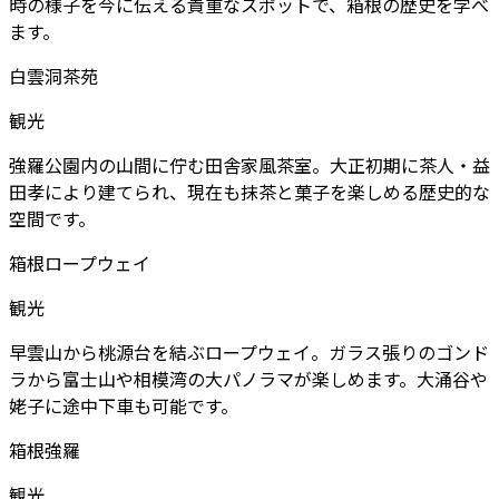
時の様子を今に伝える貴重なスポットで、箱根の歴史を学べ
ます。
白雲洞茶苑
観光
強羅公園内の山間に佇む田舎家風茶室。大正初期に茶人・益
田孝により建てられ、現在も抹茶と菓子を楽しめる歴史的な
空間です。
箱根ロープウェイ
観光
早雲山から桃源台を結ぶロープウェイ。ガラス張りのゴンド
ラから富士山や相模湾の大パノラマが楽しめます。大涌谷や
姥子に途中下車も可能です。
箱根強羅
観光