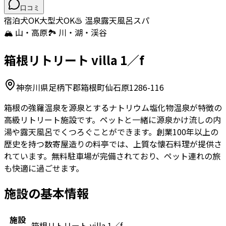
口コミ
宿泊
犬OK
大型犬OK
♨️ 温泉
露天風呂
スパ
🏔️ 山・高原
🏞️ 川・湖・渓谷
箱根リトリート villa 1／f
神奈川県足柄下郡箱根町仙石原1286-116
箱根の強羅温泉を源泉とするナトリウム塩化物温泉が特徴の
高級リトリート施設です。ペットと一緒に源泉かけ流しの内
湯や露天風呂でくつろぐことができます。創業100年以上の
歴史を持つ数寄屋造りの料亭では、上質な懐石料理が提供さ
れています。無料駐車場が完備されており、ペット連れの旅
も快適に過ごせます。
施設の基本情報
施設
箱根リトリート villa 1／f