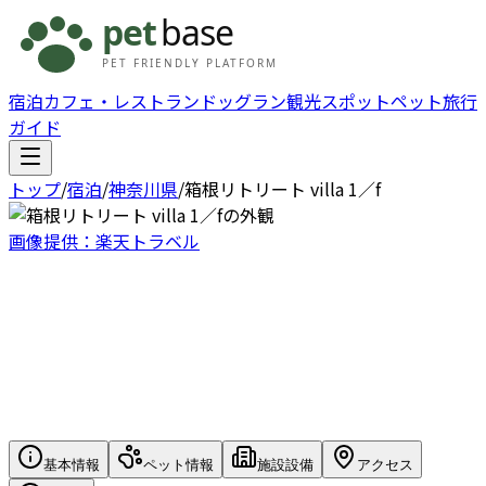
宿泊
カフェ・レストラン
ドッグラン
観光スポット
ペット旅行
ガイド
トップ
/
宿泊
/
神奈川県
/
箱根リトリート villa 1／f
画像提供：楽天トラベル
基本情報
ペット情報
施設設備
アクセス