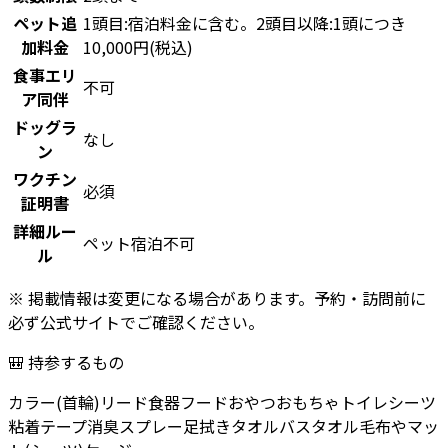
ペット追
1頭目:宿泊料金に含む。2頭目以降:1頭につき
加料金
10,000円(税込)
食事エリ
不可
ア同伴
ドッグラ
なし
ン
ワクチン
必須
証明書
詳細ルー
ペット宿泊不可
ル
※ 掲載情報は変更になる場合があります。予約・訪問前に
必ず公式サイトでご確認ください。
🎒 持参するもの
カラー(首輪)
リード
食器
フード
おやつ
おもちゃ
トイレシーツ
粘着テープ
消臭スプレー
足拭きタオル
バスタオル
毛布やマッ