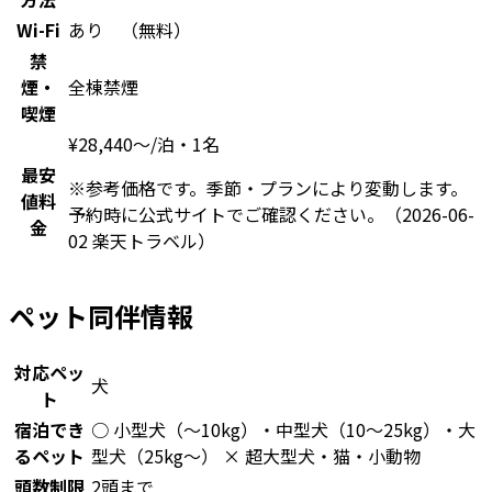
Wi-Fi
あり （無料）
禁
煙・
全棟禁煙
喫煙
¥
28,440
〜
/泊・1名
最安
※参考価格です。季節・プランにより変動します。
値料
予約時に公式サイトでご確認ください。
（2026-06-
金
02 楽天トラベル）
ペット同伴情報
対応ペッ
犬
ト
宿泊でき
○ 小型犬（〜10kg）・中型犬（10〜25kg）・大
るペット
型犬（25kg〜） × 超大型犬・猫・小動物
頭数制限
2頭まで