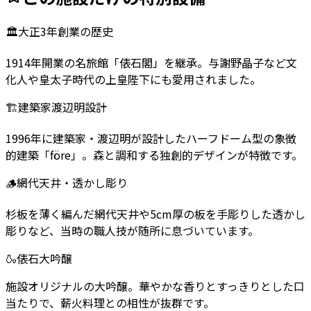
🏛️
大正3年創業の歴史
1914年開業の名旅館「俵石閣」を継承。与謝野晶子など文
化人や皇太子時代の上皇陛下にも愛用されました。
🏗️
建築家渡辺明設計
1996年に建築家・渡辺明が設計したハーフドーム型の象徴
的建築「före」。森と調和する独創的デザインが特徴です。
🪵
網代天井・透かし彫り
杉板を薄く編んだ網代天井や5cm厚の板を手彫りした透かし
彫りなど、当時の職人技が随所に息づいています。
🍶
俵石大吟醸
施設オリジナルの大吟醸。華やかな香りとすっきりとした口
当たりで、薪火料理との相性が抜群です。