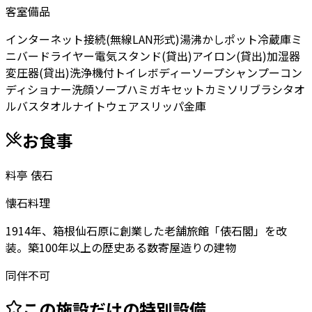
客室備品
インターネット接続(無線LAN形式)
湯沸かしポット
冷蔵庫
ミ
ニバー
ドライヤー
電気スタンド(貸出)
アイロン(貸出)
加湿器
変圧器(貸出)
洗浄機付トイレ
ボディーソープ
シャンプー
コン
ディショナー
洗顔ソープ
ハミガキセット
カミソリ
ブラシ
タオ
ル
バスタオル
ナイトウェア
スリッパ
金庫
お食事
料亭 俵石
懐石料理
1914年、箱根仙石原に創業した老舗旅館「俵石閣」を改
装。築100年以上の歴史ある数寄屋造りの建物
同伴不可
この施設だけの特別設備