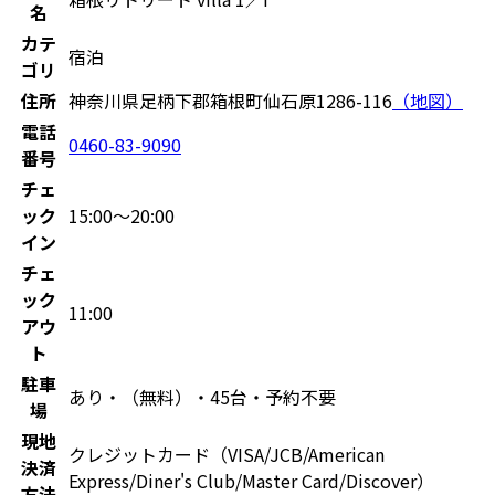
名
カテ
宿泊
ゴリ
住所
神奈川県足柄下郡箱根町仙石原1286-116
（地図）
電話
0460-83-9090
番号
チェ
ック
15:00〜20:00
イン
チェ
ック
11:00
アウ
ト
駐車
あり・（無料）・45台・予約不要
場
現地
クレジットカード（VISA/JCB/American
決済
Express/Diner's Club/Master Card/Discover）
方法