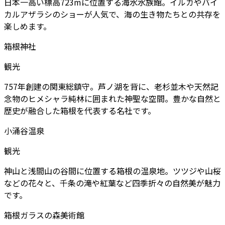
日本一高い標高723mに位置する海水水族館。イルカやバイ
カルアザラシのショーが人気で、海の生き物たちとの共存を
楽しめます。
箱根神社
観光
757年創建の関東総鎮守。芦ノ湖を背に、老杉並木や天然記
念物のヒメシャラ純林に囲まれた神聖な空間。豊かな自然と
歴史が融合した箱根を代表する名社です。
小涌谷温泉
観光
神山と浅間山の谷間に位置する箱根の温泉地。ツツジや山桜
などの花々と、千条の滝や紅葉など四季折々の自然美が魅力
です。
箱根ガラスの森美術館