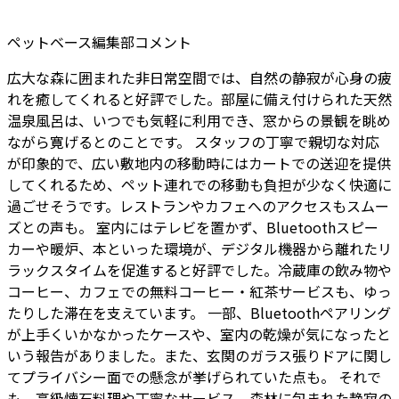
ペットベース編集部コメント
広大な森に囲まれた非日常空間では、自然の静寂が心身の疲
れを癒してくれると好評でした。部屋に備え付けられた天然
温泉風呂は、いつでも気軽に利用でき、窓からの景観を眺め
ながら寛げるとのことです。 スタッフの丁寧で親切な対応
が印象的で、広い敷地内の移動時にはカートでの送迎を提供
してくれるため、ペット連れでの移動も負担が少なく快適に
過ごせそうです。レストランやカフェへのアクセスもスムー
ズとの声も。 室内にはテレビを置かず、Bluetoothスピー
カーや暖炉、本といった環境が、デジタル機器から離れたリ
ラックスタイムを促進すると好評でした。冷蔵庫の飲み物や
コーヒー、カフェでの無料コーヒー・紅茶サービスも、ゆっ
たりした滞在を支えています。 一部、Bluetoothペアリング
が上手くいかなかったケースや、室内の乾燥が気になったと
いう報告がありました。また、玄関のガラス張りドアに関し
てプライバシー面での懸念が挙げられていた点も。 それで
も、高級懐石料理や丁寧なサービス、森林に包まれた静寂の